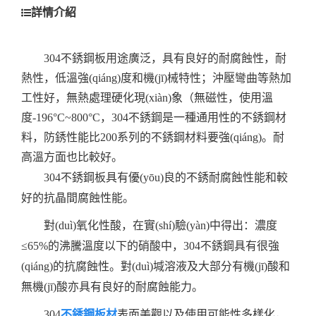
詳情介紹
304不銹鋼板用途廣泛，具有良好的耐腐蝕性，耐
熱性，低溫強(qiáng)度和機(jī)械特性；沖壓彎曲等熱加
工性好，無熱處理硬化現(xiàn)象（無磁性，使用溫
度-196°C~800°C，304不銹鋼是一種通用性的不銹鋼材
料，防銹性能比200系列的不銹鋼材料要強(qiáng)。耐
高溫方面也比較好。
304不銹鋼板具有優(yōu)良的不銹耐腐蝕性能和較
好的抗晶間腐蝕性能。
對(duì)氧化性酸，在實(shí)驗(yàn)中得出：濃度
≤65%的沸騰溫度以下的硝酸中，304不銹鋼具有很強
(qiáng)的抗腐蝕性。對(duì)堿溶液及大部分有機(jī)酸和
無機(jī)酸亦具有良好的耐腐蝕能力。
304
不銹鋼板材
表面美觀以及使用可能性多樣化，