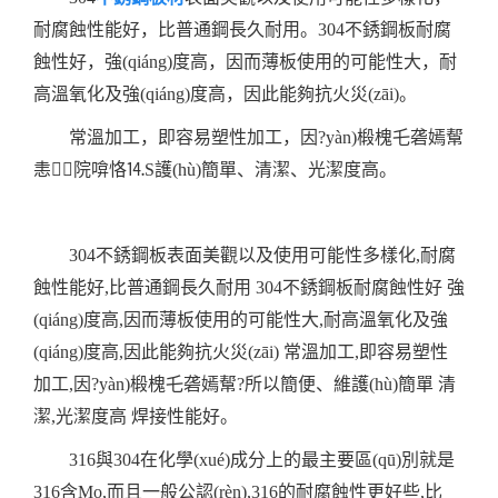
耐腐蝕性能好，比普通鋼長久耐用。304不銹鋼板耐腐
蝕性好，強(qiáng)度高，因而薄板使用的可能性大，耐
高溫氧化及強(qiáng)度高，因此能夠抗火災(zāi)。
常溫加工，即容易塑性加工，因?yàn)椴槐乇砻嫣幚
恚院啽恪⒕S護(hù)簡單、清潔、光潔度高。
304不銹鋼板表面美觀以及使用可能性多樣化,耐腐
蝕性能好,比普通鋼長久耐用 304不銹鋼板耐腐蝕性好 強
(qiáng)度高,因而薄板使用的可能性大,耐高溫氧化及強
(qiáng)度高,因此能夠抗火災(zāi) 常溫加工,即容易塑性
加工,因?yàn)椴槐乇砻嫣幚?所以簡便、維護(hù)簡單 清
潔,光潔度高 焊接性能好。
316與304在化學(xué)成分上的最主要區(qū)別就是
316含Mo,而且一般公認(rèn),316的耐腐蝕性更好些,比