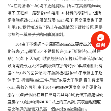
304在高溫環(huán)境下更耐腐蝕。所以在高溫環(huán)
境下,工程師一般都會(huì)選用316材料的零部件。但所
謂事無絕對(duì),在濃硫酸環(huán)境下,再高溫度也千萬
別用316,我們知道為了防止在高溫情況下螺紋咬死,需要
涂抹的一種黑乎乎的固體潤滑劑。
304由于不銹鋼本身屈服點(diǎn)高,硬度高,冷作硬
化效應(yīng)顯著,304不銹鋼板進(jìn)行折彎時(shí)其特
點(diǎn)如下:因?qū)嵝员绕胀ǖ吞间摬?延伸率低,導(dǎo)
致所需變形力大;不銹鋼板料在折彎時(shí)與碳鋼相比有
強(qiáng)烈的回彈傾向;不銹鋼板相對(duì)于碳鋼由于延
伸率低, 折彎時(shí)工件折彎角R要大于碳鋼,否則有出現
(xiàn)裂紋的可能;由于304
硬度高,冷作硬化效
不銹鋼板材
應(yīng)顯著因此在選擇壓彎刀具時(shí)要選擇熱處理硬
度應(yīng)達(dá)到60HRC以上的工具鋼, 其表面粗糙度
要比碳鋼的壓彎刀具高一個(gè)數(shù)量級(jí)。