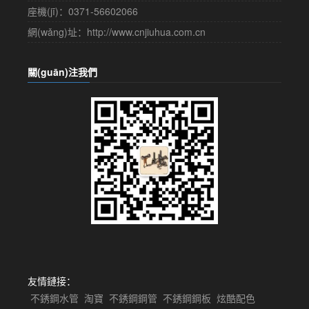
座機(jī)：0371-56602066
網(wǎng)址：http://www.cnjiuhua.com.cn
關(guān)注我們
友情鏈接：
不銹鋼水管
淘寶
不銹鋼鋼管
不銹鋼鋼板
炫酷配色