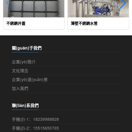
不銹鋼井蓋
薄壁不銹鋼水管
關(guān)于我們
企業(yè)簡介
文化理念
企業(yè)遠(yuǎn)景
加入我們
聯(lián)系我們
手機(jī)-1：18239988828
手機(jī)-2：15515650765