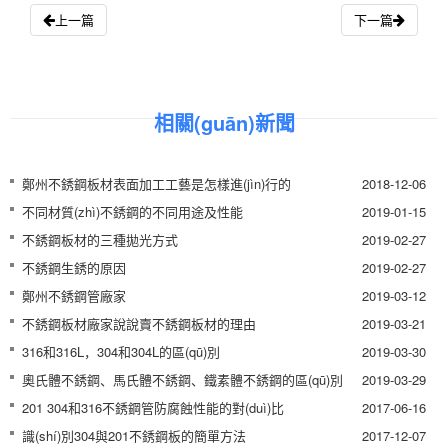
上一篇
下一篇
相關(guān)新聞
鄭州不銹鋼板材表面加工工藝是怎樣進(jìn)行的
2018-12-06
不同材質(zhì)不銹鋼的不同用途及性能
2019-01-15
不銹鋼板材的三種拋光方式
2019-02-27
不銹鋼生銹的原因
2019-02-27
鄭州不銹鋼管廠家
2019-03-12
不銹鋼板材廠家說說賣不銹鋼板材的理由
2019-03-21
316和316L，304和304L的區(qū)別
2019-03-30
奧氏體不銹鋼、馬氏體不銹鋼、鐵素體不銹鋼的區(qū)別
2019-03-29
201 304和316不銹鋼管防腐蝕性能的對(duì)比
2017-06-16
識(shí)別304與201不銹鋼板的簡單方法
2017-12-07