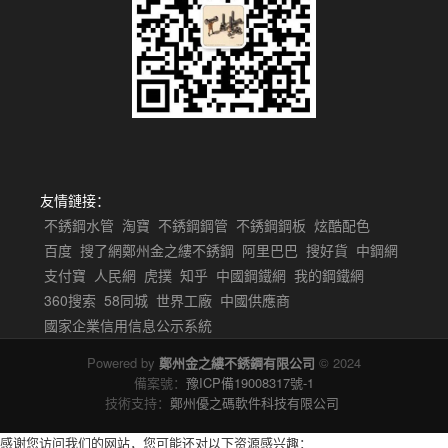
友情鏈接：
不銹鋼水管
淘寶
不銹鋼鋼管
不銹鋼鋼板
炫酷配色
百度
搜了網鄭州金之縷不銹鋼
阿里巴巴
搜好貨
中鋼網
支付寶
人民網
虎撲
知乎
中國鋼鐵網
我的鋼鐵網
360搜索
58同城
世界工廠
中國供應商
國家企業信用信息公示系統
Powered by
鄭州金之縷不銹鋼有限公司
© 2024
備案號：
豫ICP備19008317號-1
技術支持：
鄭州優之碼軟件科技有限公司
感谢您访问我们的网站，您可能还对以下资源感兴趣：