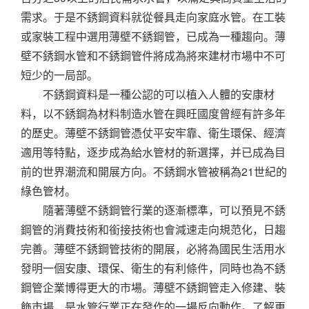
需求。于是不銹鋼資料就從餐具走向家庭水管。在工裝
或家裝工程中選用薄壁不銹鋼管，已成為一種趨向。薄
壁不銹鋼水管和不銹鋼管件將成為將來建材市場中不可
短少的一局部。
不銹鋼資料是一種公認的可以植入人體的安康材
料，以不銹鋼為材料制造水管在興旺國度曾經有許多年
的歷史。薄壁不銹鋼管憑仗平安牢靠、衛生環保、經濟
適用等特點，逐步成為給水管材的新選擇，并已成為目
前的世界潮流和開展方向。不銹鋼水管被稱為21世紀的
綠色管材。
隨著薄壁不銹鋼管行業的逐漸標準，可以預見不銹
鋼管的消費技術和銜接技術也會減速走向規范化，日趨
完善。薄壁不銹鋼管技術的開展，必將為國民生活用水
發明一個安康、環保、衛生的有利條件，同時也為不銹
鋼管企業博得更大的市場。薄壁不銹鋼管走入修建、裝
飾市場，是水管行業正在發作的一場反向動作。了解更