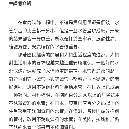
詳情介紹
在室內裝飾工程中，不論是資料用量還是價錢，水
管所占的比重都十分小，但是一旦水管呈現成績，形成
的結果卻會十分嚴重，所以選擇質量牢靠、波動性高、
維護方便、安康環保的水管很重要。
隨著國民經濟的開展和人們生活程度的進步，人們
對生活用水的要求也越來越注重安康環保，一個好的水
源保送管道就成了人們慎重的選擇。水管普通都閱歷了
鉛管→銅管→鐵管→鍍鋅鐵管→塑料管→不銹鋼管的開
展進程。
選用不銹鋼材料作為給水管，在世界上已成為
一種趨向。材料標明，在德國百分之80以上的居民選用
不銹鋼資料的水管；在日本，東京已有百分之85以上的
住戶采用不銹鋼資料的水管；在澳洲，曾經開端改換別
的管材，改用不銹鋼資料的水管；在美國，拉斯維加斯
賓館的水管全部采用不銹鋼資料。